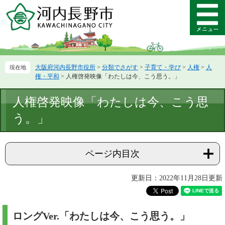
ペ
メ
ー
ニ
メ
ジ
ュ
ニ
の
ー
ュ
先
を
ー
頭
飛
大阪府河内長野市役所
>
分類でさがす
>
子育て・学び
>
人権
>
人
で
ば
権・平和
>
人権啓発映像「わたしは今、こう思う。」
す。
し
て
本
人権啓発映像「わたしは今、こう思
本
文
文
う。」
へ
ページ内目次
更新日：2022年11月28日更新
ロングVer.「わたしは今、こう思う。」