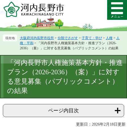
ペ
メ
ー
ニ
メ
ジ
ュ
ニ
の
ー
ュ
先
を
ー
頭
飛
大阪府河内長野市役所
>
分類でさがす
>
子育て・学び
>
人権
>
人
で
ば
権・平和
>
「河内長野市人権施策基本方針・推進プラン（2026-
す。
し
2036）（案）」に対する意見募集（パブリックコメント）の結果
て
本
本
「河内長野市人権施策基本方針・推進
文
文
へ
プラン（2026-2036）（案）」に対す
る意見募集（パブリックコメント）
の結果
ページ内目次
更新日：2026年2月18日更新