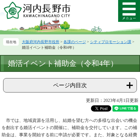
ペ
メ
ー
ニ
メ
ジ
ュ
ニ
の
ー
ュ
先
を
ー
頭
飛
大阪府河内長野市役所
>
各課のページ
>
シティプロモーション課
>
で
ば
婚活イベント補助金（令和4年）
す。
し
て
本
婚活イベント補助金（令和4年）
本
文
文
へ
ページ内目次
更新日：2023年4月1日更新
市では、地域資源を活用し、結婚を望む方への多様な出会いの機会
を創出する婚活イベントの開催に、補助金を交付しています。この補
助金は、事業を開始する前に申請が必要です。また、対象となる経費