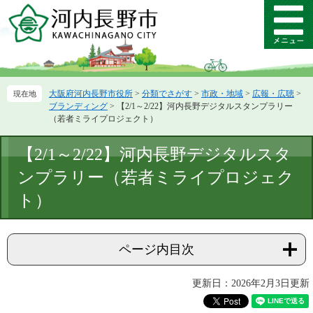
ペ
メ
ー
ニ
メ
ジ
ュ
ニ
の
ー
ュ
先
を
ー
頭
飛
大阪府河内長野市役所
>
分類でさがす
>
市政・地域
>
広報・広聴
>
で
ば
ブランディング
>
【2/1～2/22】河内長野デジタルスタンプラリー
す。
し
（若者ミライプロジェクト）
て
本
本
【2/1～2/22】河内長野デジタルスタ
文
文
へ
ンプラリー（若者ミライプロジェク
ト）
ページ内目次
更新日：2026年2月3日更新