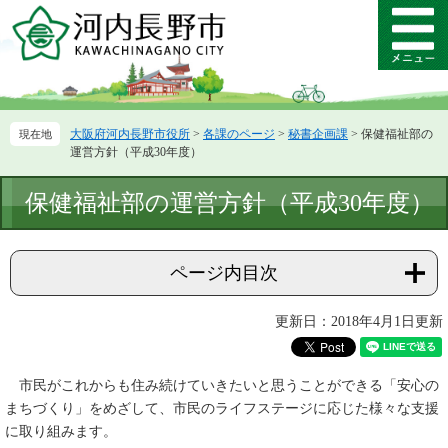
ペ
メ
ー
ニ
メ
ジ
ュ
ニ
の
ー
ュ
先
を
ー
頭
飛
大阪府河内長野市役所
>
各課のページ
>
秘書企画課
>
保健福祉部の
で
ば
運営方針（平成30年度）
す。
し
て
本
保健福祉部の運営方針（平成30年度）
本
文
文
へ
ページ内目次
更新日：2018年4月1日更新
市民がこれからも住み続けていきたいと思うことができる「安心の
まちづくり」をめざして、市民のライフステージに応じた様々な支援
に取り組みます。