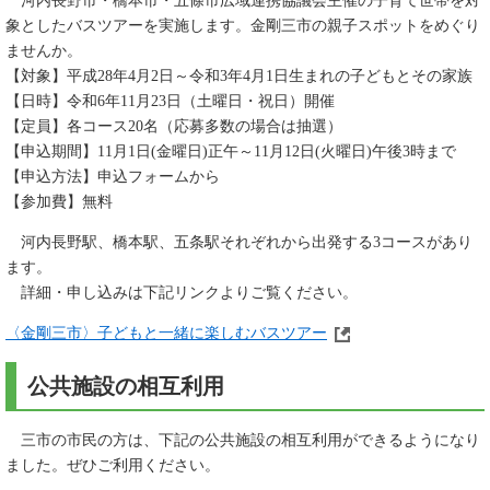
河内長野市・橋本市・五條市広域連携協議会主催の子育て世帯を対
象としたバスツアーを実施します。金剛三市の親子スポットをめぐり
ませんか。
【対象】平成28年4月2日～令和3年4月1日生まれの子どもとその家族
【日時】令和6年11月23日（土曜日・祝日）開催
【定員】各コース20名（応募多数の場合は抽選）
【申込期間】11月1日(金曜日)正午～11月12日(火曜日)午後3時まで
【申込方法】申込フォームから
【参加費】無料
河内長野駅、橋本駅、五条駅それぞれから出発する3コースがあり
ます。
詳細・申し込みは下記リンクよりご覧ください。
〈金剛三市〉子どもと一緒に楽しむバスツアー
公共施設の相互利用
三市の市民の方は、下記の公共施設の相互利用ができるようになり
ました。ぜひご利用ください。