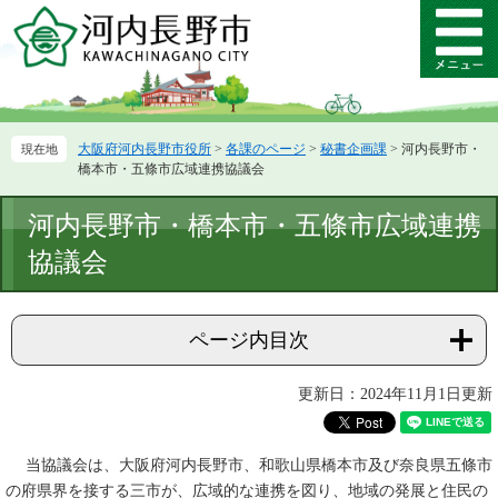
ペ
メ
ー
ニ
メ
ジ
ュ
ニ
の
ー
ュ
先
を
ー
頭
飛
大阪府河内長野市役所
>
各課のページ
>
秘書企画課
>
河内長野市・
で
ば
橋本市・五條市広域連携協議会
す。
し
て
本
河内長野市・橋本市・五條市広域連携
本
文
文
協議会
へ
ページ内目次
更新日：2024年11月1日更新
当協議会は、大阪府河内長野市、和歌山県橋本市及び奈良県五條市
の府県界を接する三市が、広域的な連携を図り、地域の発展と住民の