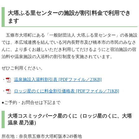
大塔ふる里センターの施設が割引料金で利用でき
ます
五條市大塔町にある「一般財団法人 大塔ふる里センター」の各施設
では、本広域連携を結んでいる河内長野市及び橋本市の市民のみなさ
んに、より多くお越しいただき利用してだけるようにと宿泊施設の宿
泊料や温泉施設の入浴料の割引制度を実施されています。
ぜひご利用ください。
・
温泉施設入湯料割引表 [PDFファイル／23KB]
・
ロッジ星のくに料金割引価格表 [PDFファイル／71KB]
●ご予約・お問合せは下記まで
大塔コスミックパーク星のくに（ロッジ星のくに、大塔
温泉 星乃湯）
所在地：奈良県五條市大塔町阪本249番地