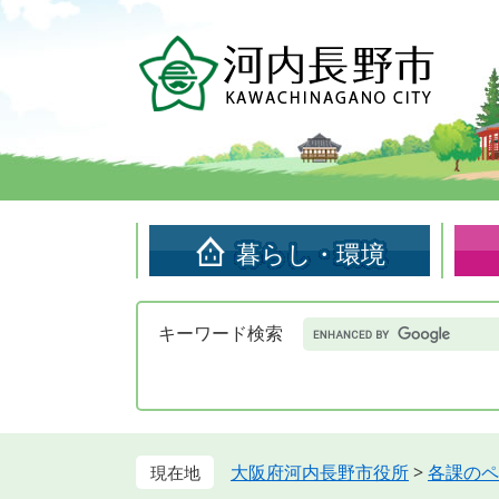
ペ
メ
ー
ニ
ジ
ュ
の
ー
先
を
頭
飛
で
ば
す。
し
て
暮らし・環境
本
文
へ
Google
キーワード検索
カ
ス
タ
ム
検
索
大阪府河内長野市役所
>
各課のペ