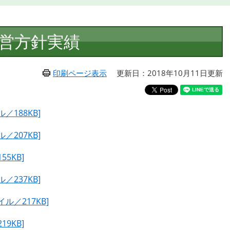
運営方針実績
印刷ページ表示
更新日：2018年10月11日更新
／188KB]
／207KB]
5KB]
／237KB]
ル／217KB]
9KB]