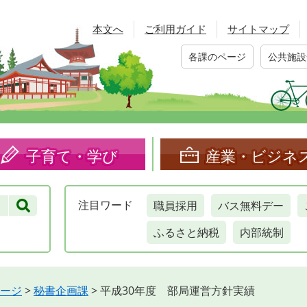
本文へ
ご利用ガイド
サイトマップ
各課のページ
公共施設
子育て・学び
産業・ビジネ
職員採用
バス無料デー
注目
ワード
ふるさと納税
内部統制
ージ
>
秘書企画課
>
平成30年度 部局運営方針実績