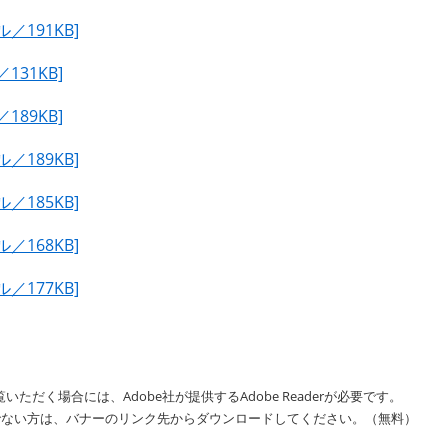
／191KB]
31KB]
89KB]
／189KB]
／185KB]
／168KB]
／177KB]
いただく場合には、Adobe社が提供するAdobe Readerが必要です。
をお持ちでない方は、バナーのリンク先からダウンロードしてください。（無料）