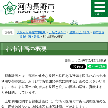
ペ
メ
ー
ニ
メ
ジ
ュ
ニ
の
ー
ュ
先
を
ー
頭
飛
大阪府河内長野市役所
>
分類でさがす
>
産業・ビジネス
>
都市計画
で
ば
>
都市計画・景観
>
都市計画の概要
す。
し
て
本
都市計画の概要
本
文
文
へ
更新日：2026年2月27日更新
都市計画とは、都市の健全な発展と秩序ある整備を図るための土地
利用や都市施設、および市街地開発事業に関する計画のことをいいま
す。これにより国土の均衡ある発展と公共の福祉の増進に貢献するこ
とを目的としています。
土地利用に関する都市計画には、市街化区域と市街化調整区域の区
分、用途地域などの地域地区や地区計画などがあります。