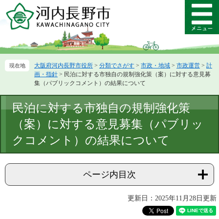
ペ
メ
ー
ニ
メ
ジ
ュ
ニ
の
ー
ュ
先
を
ー
頭
飛
大阪府河内長野市役所
>
分類でさがす
>
市政・地域
>
市政運営
>
計
で
ば
画・指針
>
民泊に対する市独自の規制強化策（案）に対する意見募
す。
し
集（パブリックコメント）の結果について
て
本
本
民泊に対する市独自の規制強化策
文
文
へ
（案）に対する意見募集（パブリッ
クコメント）の結果について
ページ内目次
更新日：2025年11月28日更新