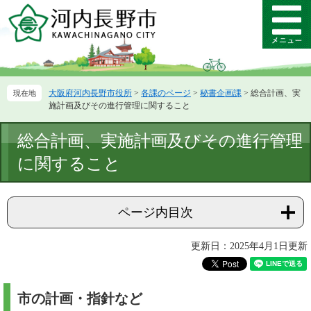
ペ
メ
ー
ニ
メ
ジ
ュ
ニ
の
ー
ュ
先
を
ー
頭
飛
大阪府河内長野市役所
>
各課のページ
>
秘書企画課
>
総合計画、実
で
ば
施計画及びその進行管理に関すること
す。
し
て
本
総合計画、実施計画及びその進行管理
本
文
文
に関すること
へ
ページ内目次
更新日：2025年4月1日更新
市の計画・指針など