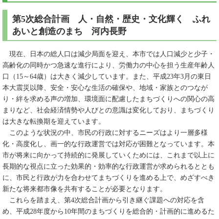
第5次総合計画 人・自然・歴史・文化輝く ふれ
あいと創造のまち 河内長野
現在、日本の総人口は減少局面を迎え、本市では人口減少と少子・
高齢化の同時かつ急速な進行により、労働力の中心を担う生産年齢人
口（15～64歳）は大きく減少しています。また、平成23年3月の東日
本大震災以降、安全・安心な生活の確保や、地域・家族とのつなが
り・絆を求める声の増加、環境面に配慮したまちづくりへの関心の高
まりなど、社会経済情勢や人びとの意識は変化しており、まちづくり
は大きな転換期を迎えています。
このような状況の中、市民の行政に対するニーズはより一層多様
化・高度化し、画一的な行政運営では対応が困難となっています。本
市が将来に向かって持続的に発展していくためには、これまで以上に
長期的な視点に立った効果的・効率的な行政運営が求められるととも
に、市民と行政が力を合わせてまちづくりを進める上で、めざすべき
新たな将来都市像を共有することが必要となります。
これらを踏まえ、第4次総合計画から引き継ぐ課題への対応を含
め、平成28年度から10年間のまちづくりを総合的・計画的に進めるた