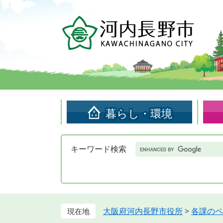
ペ
メ
ー
ニ
ジ
ュ
の
ー
先
を
頭
飛
で
ば
す。
し
て
暮らし・環境
本
文
へ
Google
キーワード検索
カ
ス
タ
ム
検
索
大阪府河内長野市役所
>
各課のペ