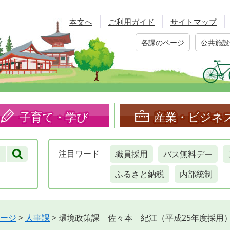
本文へ
ご利用ガイド
サイトマップ
各課のページ
公共施設
子育て・学び
産業・ビジネ
職員採用
バス無料デー
注目
ワード
ふるさと納税
内部統制
ージ
>
人事課
>
環境政策課 佐々本 紀江（平成25年度採用