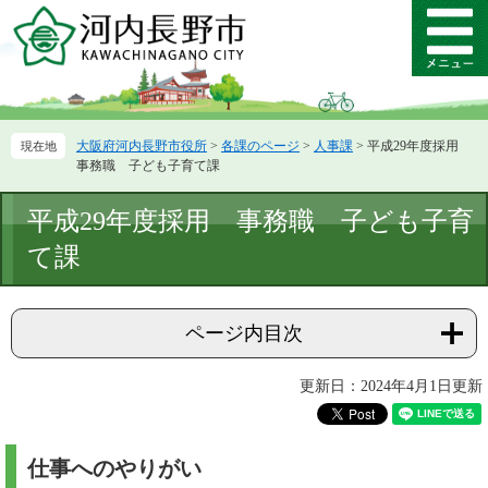
ペ
メ
ー
ニ
メ
ジ
ュ
ニ
の
ー
ュ
先
を
ー
頭
飛
大阪府河内長野市役所
>
各課のページ
>
人事課
>
平成29年度採用
で
ば
事務職 子ども子育て課
す。
し
て
本
平成29年度採用 事務職 子ども子育
本
文
文
て課
へ
ページ内目次
更新日：2024年4月1日更新
仕事へのやりがい