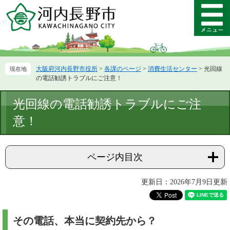
ペ
メ
ー
ニ
メ
ジ
ュ
ニ
の
ー
ュ
先
を
ー
頭
飛
大阪府河内長野市役所
>
各課のページ
>
消費生活センター
>
光回線
で
ば
の電話勧誘トラブルにご注意！
す。
し
て
本
光回線の電話勧誘トラブルにご注
本
文
文
意！
へ
ページ内目次
更新日：2026年7月9日更新
その電話、本当に契約先から？