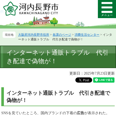
ペ
メ
ー
ニ
メ
ジ
ュ
ニ
の
ー
ュ
先
を
ー
頭
飛
大阪府河内長野市役所
>
各課のページ
>
消費生活センター
>
インタ
で
ば
ーネット通販トラブル 代引き配達で偽物が！
す。
し
て
本
インターネット通販トラブル 代引
本
文
文
き配達で偽物が！
へ
更新日：2025年7月23日更新
インターネット通販トラブル 代引き配達で
偽物が！
SNSを見ていたところ、国内ブランドの下着の
広告
が表示された。