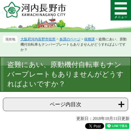
ペ
メ
ー
ニ
メ
ジ
ュ
ニ
の
ー
ュ
先
を
ー
頭
飛
大阪府河内長野市役所
>
各課のページ
>
税務課
>
盗難にあい、原動
で
ば
機付自転車もナンバープレートもありませんがどうすればよいです
す。
し
か？
て
本
本
盗難にあい、原動機付自転車もナン
文
文
へ
バープレートもありませんがどうす
ればよいですか？
ページ内目次
更新日：2018年10月11日更新