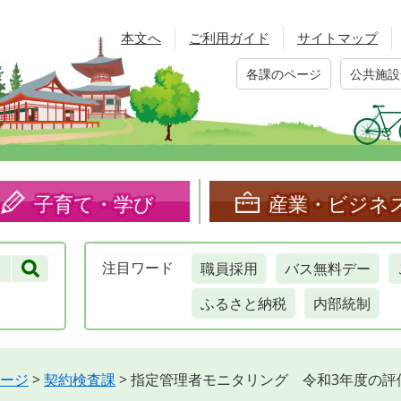
本文へ
ご利用ガイド
サイトマップ
各課のページ
公共施設
子育て・学び
産業・ビジネ
職員採用
バス無料デー
注目
ワード
ふるさと納税
内部統制
ージ
>
契約検査課
>
指定管理者モニタリング 令和3年度の評