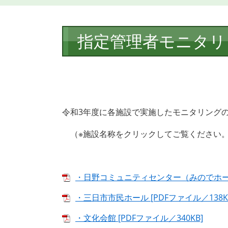
本
指定管理者モニタリ
文
令和3年度に各施設で実施したモニタリング
（※施設名称をクリックしてご覧ください
・日野コミュニティセンター（みのでホール）
・三日市市民ホール [PDFファイル／138K
・文化会館 [PDFファイル／340KB]