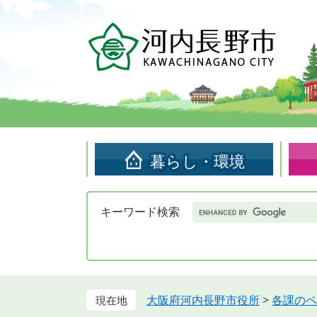
ペ
メ
ー
ニ
ジ
ュ
の
ー
先
を
頭
飛
で
ば
す。
し
て
暮らし・環境
本
文
へ
Google
キーワード検索
カ
ス
タ
ム
検
索
大阪府河内長野市役所
>
各課のペ