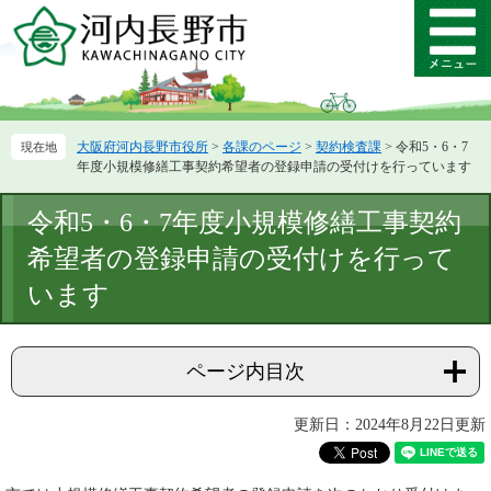
ペ
メ
ー
ニ
メ
ジ
ュ
ニ
の
ー
ュ
先
を
ー
頭
飛
大阪府河内長野市役所
>
各課のページ
>
契約検査課
>
令和5・6・7
で
ば
年度小規模修繕工事契約希望者の登録申請の受付けを行っています
す。
し
て
本
令和5・6・7年度小規模修繕工事契約
本
文
文
希望者の登録申請の受付けを行って
へ
います
ページ内目次
更新日：2024年8月22日更新