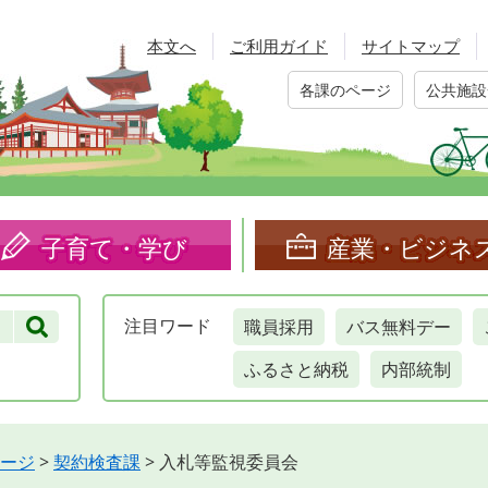
本文へ
ご利用ガイド
サイトマップ
各課のページ
公共施設
子育て・学び
産業・ビジネ
職員採用
バス無料デー
注目
ワード
ふるさと納税
内部統制
ージ
>
契約検査課
>
入札等監視委員会