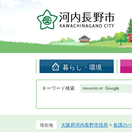
ペ
メ
ー
ニ
ジ
ュ
の
ー
先
を
頭
飛
で
ば
す。
し
て
暮らし・環境
本
文
へ
Google
キーワード検索
カ
ス
タ
ム
検
索
大阪府河内長野市役所
>
各課のペ