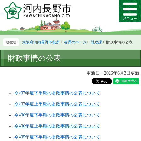
ペ
メ
ー
ニ
メ
ジ
ュ
ニ
の
ー
ュ
先
を
ー
頭
飛
大阪府河内長野市役所
>
各課のページ
>
財政課
>
財政事情の公表
で
ば
す。
し
本
て
財政事情の公表
文
本
文
更新日：2026年6月3日更新
へ
令和7年度下半期の財政事情の公表について
令和7年度上半期の財政事情の公表について
令和6年度下半期の財政事情の公表について
令和6年度上半期の財政事情の公表について
令和5年度下半期の財政事情の公表について