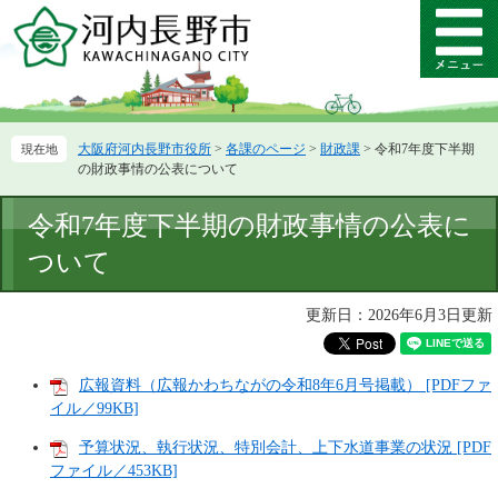
ペ
メ
ー
ニ
メ
ジ
ュ
ニ
の
ー
ュ
先
を
ー
頭
飛
大阪府河内長野市役所
>
各課のページ
>
財政課
>
令和7年度下半期
で
ば
の財政事情の公表について
す。
し
て
本
令和7年度下半期の財政事情の公表に
本
文
文
ついて
へ
更新日：2026年6月3日更新
広報資料（広報かわちながの令和8年6月号掲載） [PDFファ
イル／99KB]
予算状況、執行状況、特別会計、上下水道事業の状況 [PDF
ファイル／453KB]