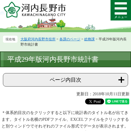
ペ
メ
ー
ニ
メ
ジ
ュ
ニ
の
ー
ュ
先
を
ー
頭
飛
大阪府河内長野市役所
>
各課のページ
>
総務課
>
平成29年版河内長
で
ば
野市統計書
す。
し
て
本
平成29年版河内長野市統計書
本
文
文
へ
ページ内目次
更新日：2018年10月11日更新
＊体系的目次のをクリックすると以下に統計表のタイトル名が出てき
ます。タイトル名横のPDFファイル、EXCELファイルをクリックする
と別ウィンドウでそれぞれのファイル形式でデータが表示されます。