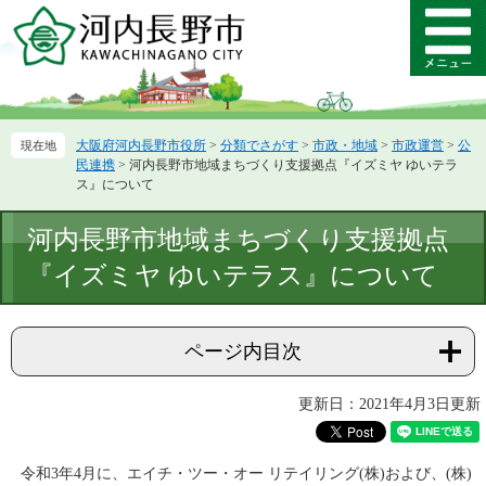
ペ
メ
ー
ニ
メ
ジ
ュ
ニ
の
ー
ュ
先
を
ー
頭
飛
大阪府河内長野市役所
>
分類でさがす
>
市政・地域
>
市政運営
>
公
で
ば
民連携
>
河内長野市地域まちづくり支援拠点『イズミヤ ゆいテラ
す。
し
ス』について
て
本
本
河内長野市地域まちづくり支援拠点
文
文
へ
『イズミヤ ゆいテラス』について
ページ内目次
更新日：2021年4月3日更新
令和3年4月に、エイチ・ツー・オー リテイリング(株)および、(株)