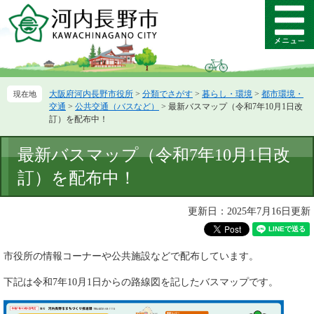
ペ
メ
ー
ニ
メ
ジ
ュ
ニ
の
ー
ュ
先
を
ー
頭
飛
大阪府河内長野市役所
>
分類でさがす
>
暮らし・環境
>
都市環境・
で
ば
交通
>
公共交通（バスなど）
>
最新バスマップ（令和7年10月1日改
す。
し
訂）を配布中！
て
本
本
最新バスマップ（令和7年10月1日改
文
文
へ
訂）を配布中！
更新日：2025年7月16日更新
市役所の情報コーナーや公共施設などで配布しています。
下記は令和7年10月1日からの路線図を記したバスマップです。