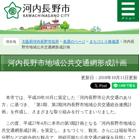
ペ
メ
ー
ニ
メ
ジ
ュ
ニ
の
ー
ュ
先
を
ー
頭
飛
大阪府河内長野市役所
>
各課のページ
>
まちづくり推進課
>
河内長
で
ば
野市地域公共交通網形成計画
す。
し
て
本
河内長野市地域公共交通網形成計画
本
文
文
へ
更新日：2018年10月11日更新
本市では、平成20年10月に策定した「河内長野市公共交通のあり
方」に基づき、「第1期、第2期河内長野市地域公共交通総合連携計
画」を作成し、さまざまな取り組みを行ってまいりました。
この度、平成27年4月に本市の第3期計画となる「河内長野市地域公
共交通網形成計画」を策定し、まちづくり、観光、さらには福祉等の
分野などの総合的な観点で、持続可能な公共交通の確保を目指してさ