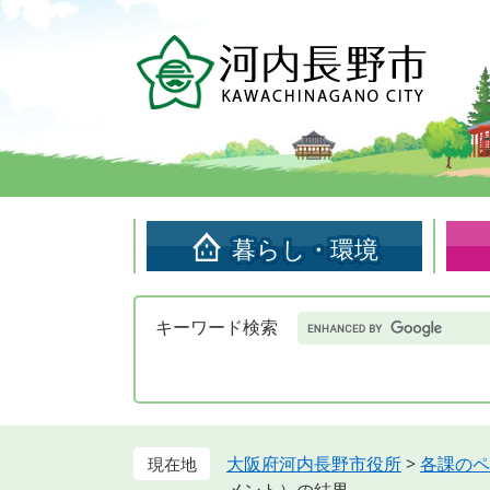
ペ
メ
ー
ニ
ジ
ュ
の
ー
先
を
頭
飛
で
ば
す。
し
て
暮らし・環境
本
文
へ
Google
キーワード検索
カ
ス
タ
ム
検
索
大阪府河内長野市役所
>
各課のペ