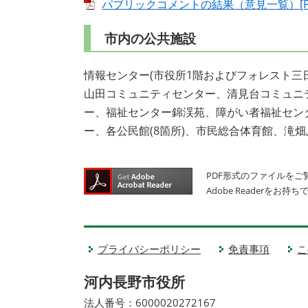
パブリックコメントの結果（意見一覧）[PD
市内の公共施設
情報センター(市役所1階およびフォレスト三
山田コミュニティセンター、清見台コミュニ
ー、福祉センター錦渓苑、障がい者福祉セン
ー、各公民館(8箇所)、市民総合体育館、滝
PDF形式のファイルをご覧
Adobe Reader
プライバシーポリシー
免責事項
こ
河内長野市役所
法人番号：6000020272167