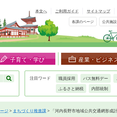
本文へ
ご利用ガイド
サイトマップ
各課のページ
公共施設
子育て・学び
産業・ビジネ
職員採用
バス無料デー
注目
ワード
ふるさと納税
内部統制
ージ
>
まちづくり推進課
>
「河内長野市地域公共交通網形成