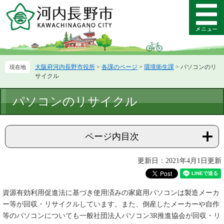
ペ
メ
ー
ニ
メ
ジ
ュ
ニ
の
ー
ュ
先
を
ー
頭
飛
大阪府河内長野市役所
>
各課のページ
>
環境衛生課
>
パソコンのリ
で
ば
サイクル
す。
し
て
本
パソコンのリサイクル
本
文
文
へ
ページ内目次
更新日：2021年4月1日更新
資源有効利用促進法に基づき使用済みの家庭用パソコンは製造メーカ
ー等が回収・リサイクルしています。また、倒産したメーカーや自作
等のパソコンについても一般社団法人パソコン3R推進協会が回収・リ