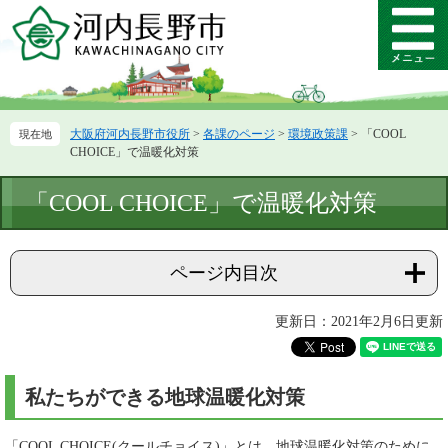
ペ
メ
ー
ニ
メ
ジ
ュ
ニ
の
ー
ュ
先
を
ー
頭
飛
大阪府河内長野市役所
>
各課のページ
>
環境政策課
>
「COOL
で
ば
CHOICE」で温暖化対策
す。
し
て
本
「COOL CHOICE」で温暖化対策
本
文
文
へ
ページ内目次
更新日：2021年2月6日更新
私たちができる地球温暖化対策
「COOL CHOICE(クールチョイス)」とは、地球温暖化対策のために