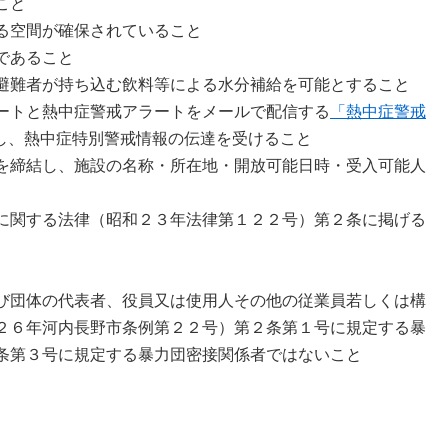
こと
る空間が確保されていること
であること
避難者が持ち込む飲料等による水分補給を可能とすること
ートと熱中症警戒アラートをメールで配信する​
「熱中症警戒
し、熱中症特別警戒情報の伝達を受けること
を締結し、施設の名称・所在地・開放可能日時・受入可能人
に関する法律（昭和２３年法律第１２２号）第２条に掲げる
び団体の代表者、役員又は使用人その他の従業員若しくは構
２６年河内長野市条例第２２号）第２条第１号に規定する暴
条第３号に規定する暴力団密接関係者ではないこと