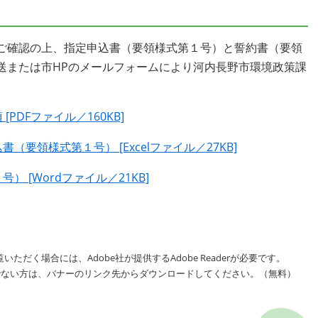
ご確認の上、指定申込書（要領様式第１号）と誓約書（要領
送または市HPのメールフォームにより河内長野市環境政策課
DFファイル／160KB]
要領様式第１号） [Excelファイル／27KB]
 [Wordファイル／21KB]
いただく場合には、Adobe社が提供するAdobe Readerが必要です。
をお持ちでない方は、バナーのリンク先からダウンロードしてください。（無料）