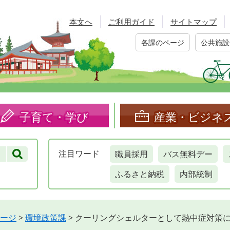
本文へ
ご利用ガイド
サイトマップ
各課のページ
公共施設
子育て・学び
産業・ビジネ
職員採用
バス無料デー
注目
ワード
ふるさと納税
内部統制
ージ
>
環境政策課
>
クーリングシェルターとして熱中症対策