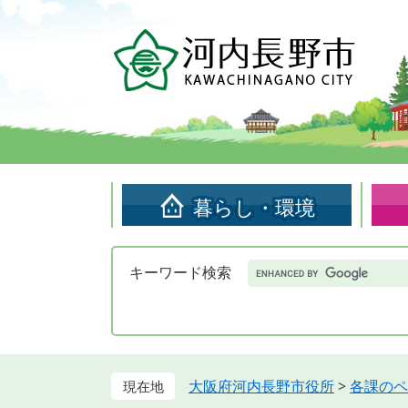
ペ
メ
ー
ニ
ジ
ュ
の
ー
先
を
頭
飛
で
ば
す。
し
て
暮らし・環境
本
文
へ
Google
キーワード検索
カ
ス
タ
ム
検
索
大阪府河内長野市役所
>
各課のペ