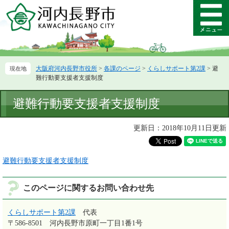
ペ
メ
ー
ニ
メ
ジ
ュ
ニ
の
ー
ュ
先
を
ー
頭
飛
大阪府河内長野市役所
>
各課のページ
>
くらしサポート第2課
>
避
で
ば
難行動要支援者支援制度
す。
し
て
本
避難行動要支援者支援制度
本
文
文
へ
更新日：2018年10月11日更新
避難行動要支援者支援制度
このページに関するお問い合わせ先
くらしサポート第2課
代表
〒586-8501
河内長野市原町一丁目1番1号