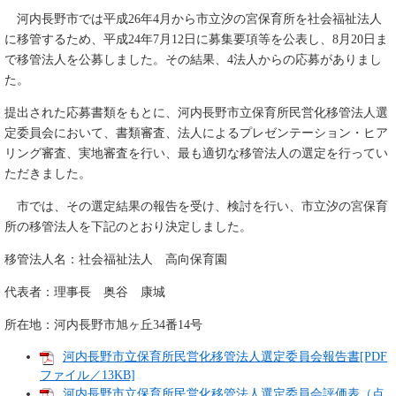
河内長野市では平成26年4月から市立汐の宮保育所を社会福祉法人
に移管するため、平成24年7月12日に募集要項等を公表し、8月20日ま
で移管法人を公募しました。その結果、4法人からの応募がありまし
た。
提出された応募書類をもとに、河内長野市立保育所民営化移管法人選
定委員会において、書類審査、法人によるプレゼンテーション・ヒア
リング審査、実地審査を行い、最も適切な移管法人の選定を行ってい
ただきました。
市では、その選定結果の報告を受け、検討を行い、市立汐の宮保育
所の移管法人を下記のとおり決定しました。
移管法人名：社会福祉法人 高向保育園
代表者：理事長 奥谷 康城
所在地：河内長野市旭ヶ丘34番14号
河内長野市立保育所民営化移管法人選定委員会報告書[PDF
ファイル／13KB]
河内長野市立保育所民営化移管法人選定委員会評価表（点