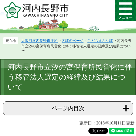
ペ
メ
ー
ニ
メ
ジ
ュ
ニ
の
ー
ュ
先
を
ー
頭
飛
大阪府河内長野市役所
>
各課のページ
>
こどもまんな課
>
河内長野
で
ば
市立汐の宮保育所民営化に伴う移管法人選定の経緯及び結果につい
す。
し
て
て
本
本
河内長野市立汐の宮保育所民営化に伴
文
文
へ
う移管法人選定の経緯及び結果につ
いて
ページ内目次
更新日：2018年10月11日更新