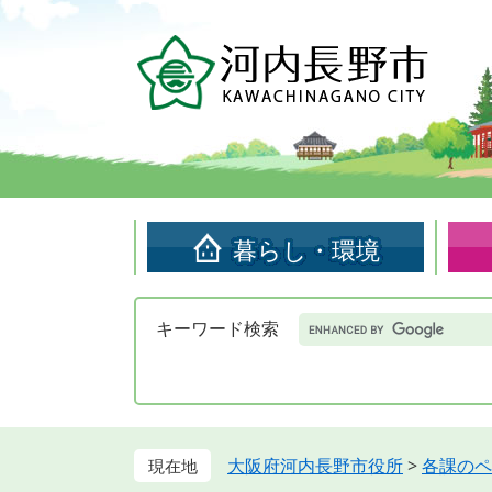
ペ
メ
ー
ニ
ジ
ュ
の
ー
先
を
頭
飛
で
ば
す。
し
て
暮らし・環境
本
文
へ
Google
キーワード検索
カ
ス
タ
ム
検
索
大阪府河内長野市役所
>
各課のペ