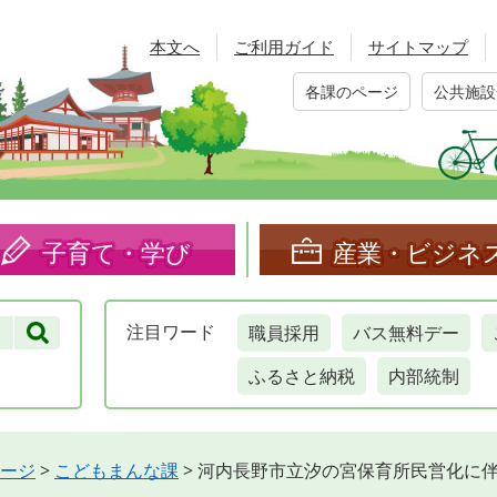
本文へ
ご利用ガイド
サイトマップ
各課のページ
公共施設
子育て・学び
産業・ビジネ
職員採用
バス無料デー
注目
ワード
ふるさと納税
内部統制
ージ
>
こどもまんな課
>
河内長野市立汐の宮保育所民営化に