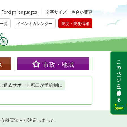
Foreign languages
文字サイズ・色合い変更
一覧
イベントカレンダー
防災・防犯情報
このページを一時保存する
ス
市政・地域
ご遺族サポート窓口が予約制に
伴う移管法人が決定しました。