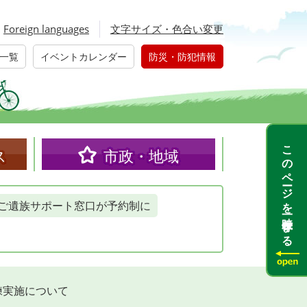
Foreign languages
文字サイズ・色合い変更
一覧
イベントカレンダー
防災・防犯情報
このページを一時保存する
ス
市政・地域
ご遺族サポート窓口が予約制に
練実施について