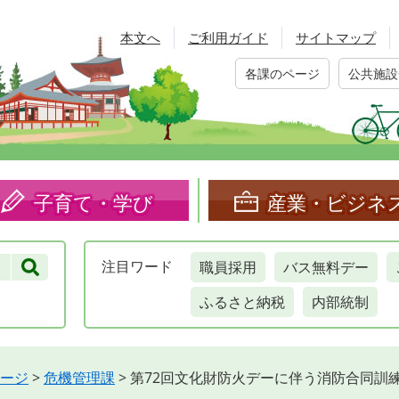
本文へ
ご利用ガイド
サイトマップ
各課のページ
公共施設
子育て・学び
産業・ビジネ
職員採用
バス無料デー
注目
ワード
ふるさと納税
内部統制
ージ
>
危機管理課
>
第72回文化財防火デーに伴う消防合同訓