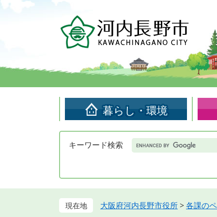
ペ
メ
ー
ニ
ジ
ュ
の
ー
先
を
頭
飛
で
ば
す。
し
て
暮らし・環境
本
文
へ
Google
キーワード検索
カ
ス
タ
ム
検
索
大阪府河内長野市役所
>
各課のペ