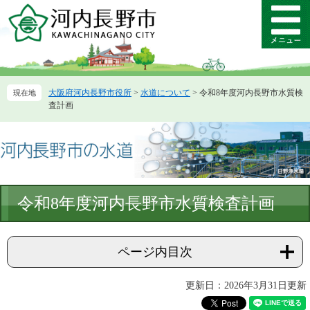
ペ
メ
ー
ニ
メ
ジ
ュ
ニ
の
ー
ュ
先
を
ー
頭
飛
大阪府河内長野市役所
>
水道について
>
令和8年度河内長野市水質検
で
ば
査計画
す。
し
て
本
文
へ
本
令和8年度河内長野市水質検査計画
文
ページ内目次
更新日：2026年3月31日更新