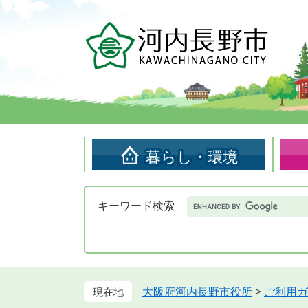
ペ
メ
ー
ニ
ジ
ュ
の
ー
先
を
頭
飛
で
ば
す。
し
て
暮らし・環境
本
文
へ
Google
キーワード検索
カ
ス
タ
ム
検
索
大阪府河内長野市役所
>
ご利用ガ