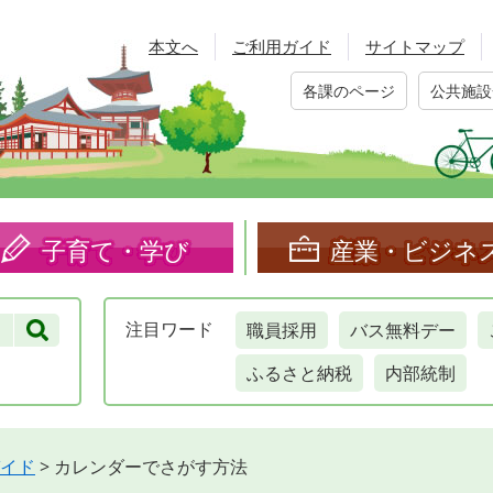
本文へ
ご利用ガイド
サイトマップ
各課のページ
公共施設
子育て・学び
産業・ビジネ
職員採用
バス無料デー
注目
ワード
ふるさと納税
内部統制
イド
>
カレンダーでさがす方法