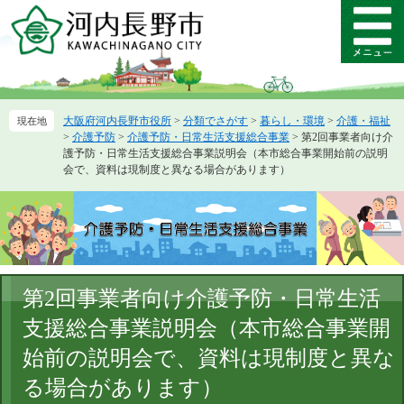
ペ
メ
ー
ニ
メ
ジ
ュ
ニ
の
ー
ュ
先
を
ー
頭
飛
大阪府河内長野市役所
>
分類でさがす
>
暮らし・環境
>
介護・福祉
で
ば
>
介護予防
>
介護予防・日常生活支援総合事業
>
第2回事業者向け介
す。
し
護予防・日常生活支援総合事業説明会（本市総合事業開始前の説明
て
会で、資料は現制度と異なる場合があります）
本
文
へ
本
第2回事業者向け介護予防・日常生活
文
支援総合事業説明会（本市総合事業開
始前の説明会で、資料は現制度と異な
る場合があります）