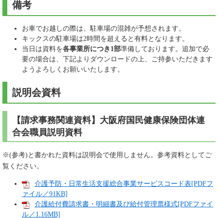
備考
お車でお越しの際は、駐車場の混雑が予想されます。
キックスの駐車場は2時間を超えると有料となります。
当日は資料を
各事業所につき1部
準備しております。追加で必
要の場合は、下記よりダウンロードの上、ご持参いただきます
ようよろしくお願いいたします。
説明会資料
【請求事務関連資料】大阪府国民健康保険団体連
合会職員説明資料
※(参考)と書かれた資料は説明会で使用しません。参考資料としてご
覧ください。
介護予防・日常生活支援総合事業サービスコード表[PDFフ
ァイル／91KB]
介護給付費請求書・明細書及び給付管理票様式[PDFファイ
ル／1.16MB]