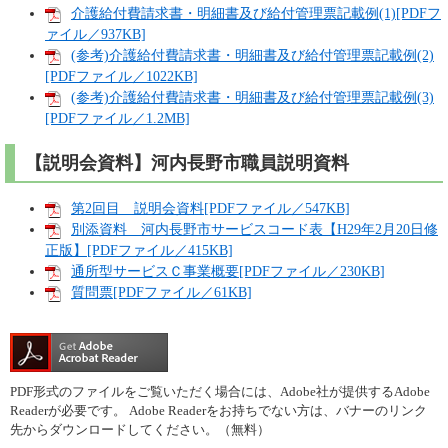
介護給付費請求書・明細書及び給付管理票記載例(1)[PDFフ
ァイル／937KB]
(参考)介護給付費請求書・明細書及び給付管理票記載例(2)
[PDFファイル／1022KB]
(参考)介護給付費請求書・明細書及び給付管理票記載例(3)
[PDFファイル／1.2MB]
【説明会資料】河内長野市職員説明資料
第2回目 説明会資料[PDFファイル／547KB]
別添資料 河内長野市サービスコード表【H29年2月20日修
正版】[PDFファイル／415KB]
通所型サービスＣ事業概要[PDFファイル／230KB]
質問票[PDFファイル／61KB]
PDF形式のファイルをご覧いただく場合には、Adobe社が提供するAdobe
Readerが必要です。
Adobe Readerをお持ちでない方は、バナーのリンク
先からダウンロードしてください。（無料）