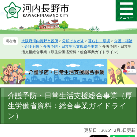
ペ
メ
ー
ニ
メ
ジ
ュ
ニ
の
ー
ュ
先
を
ー
頭
飛
大阪府河内長野市役所
>
分類でさがす
>
暮らし・環境
>
介護・福祉
で
ば
>
介護予防
>
介護予防・日常生活支援総合事業
>
介護予防・日常生
す。
し
活支援総合事業（厚生労働省資料：総合事業ガイドライン）
て
本
文
へ
本
介護予防・日常生活支援総合事業（厚
文
生労働省資料：総合事業ガイドライ
ン）
更新日：2026年2月5日更新