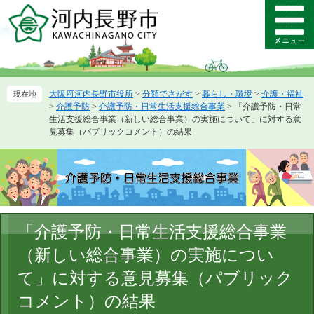
ペ
メ
ー
ニ
メ
ジ
ュ
ニ
の
ー
ュ
先
を
ー
頭
飛
大阪府河内長野市役所
>
分類でさがす
>
暮らし・環境
>
介護・福祉
で
ば
>
介護予防
>
介護予防・日常生活支援総合事業
>
「介護予防・日常
す。
し
生活支援総合事業（新しい総合事業）の実施について」に対する意
て
見募集（パブリックコメント）の結果
本
文
へ
本
「介護予防・日常生活支援総合事業
文
（新しい総合事業）の実施につい
て」に対する意見募集（パブリック
コメント）の結果