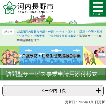
ペ
メ
ー
ニ
メ
ジ
ュ
ニ
の
ー
ュ
先
を
ー
頭
飛
大阪府河内長野市役所
>
分類でさがす
>
暮らし・環境
>
介護・福祉
で
ば
>
介護予防
>
介護予防・日常生活支援総合事業
>
訪問型サービス事
す。
し
業申請用添付様式
て
本
文
へ
本
訪問型サービス事業申請用添付様式
文
ページ内目次
更新日：2025年3月1日更新