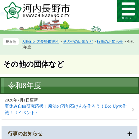
ペ
メ
ー
ニ
メ
ジ
ュ
ニ
の
ー
ュ
先
を
ー
頭
飛
大阪府河内長野市役所
>
その他の団体など
>
行事のお知らせ
>
令和
で
ば
8年度
す。
し
て
本
その他の団体など
文
へ
本
令和8年度
文
2026年7月1日更新
夏休み自由研究応援！魔法の万能石けんを作ろう！Eco Up大作
戦！〈イベント〉
行事のお知らせ