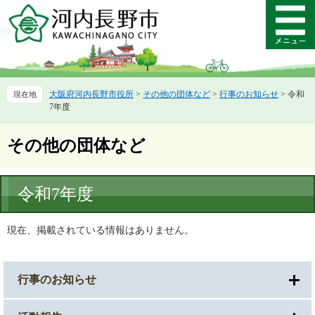
ペ
メ
ー
ニ
メ
ジ
ュ
ニ
の
ー
ュ
先
を
ー
頭
飛
大阪府河内長野市役所
>
その他の団体など
>
行事のお知らせ
>
令和
で
ば
7年度
す。
し
て
本
その他の団体など
文
へ
本
令和7年度
文
現在、掲載されている情報はありません。
行事のお知らせ