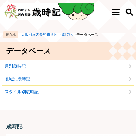
ペ
メ
ー
ニ
メ
検
ジ
ュ
ニ
索
の
ー
ュ
先
を
ー
大阪府河内長野市役所
>
歳時記
>
データベース
頭
飛
で
ば
本
す。
し
データベース
文
て
本
月別歳時記
文
へ
地域別歳時記
スタイル別歳時記
歳時記