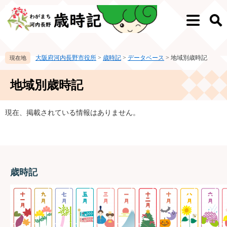
ペ
メ
ー
ニ
メ
検
ジ
ュ
ニ
索
の
ー
ュ
先
を
ー
大阪府河内長野市役所
>
歳時記
>
データベース
>
地域別歳時記
頭
飛
で
ば
本
す。
し
地域別歳時記
文
て
本
文
現在、掲載されている情報はありません。
へ
歳時記