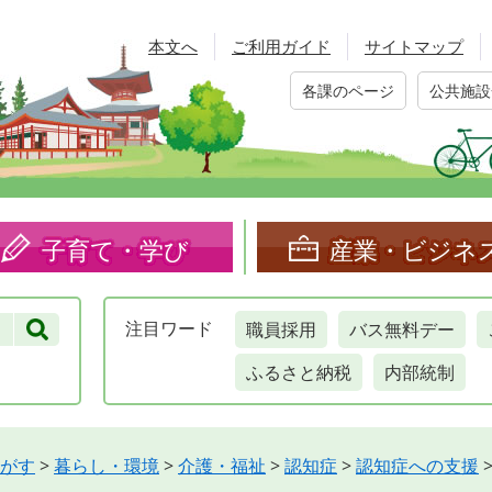
本文へ
ご利用ガイド
サイトマップ
各課のページ
公共施設
子育て・学び
産業・ビジネ
職員採用
バス無料デー
注目
ワード
ふるさと納税
内部統制
がす
>
暮らし・環境
>
介護・福祉
>
認知症
>
認知症への支援