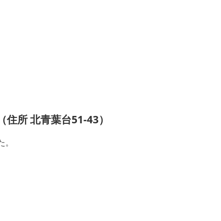
所 北青葉台51-43）
た。