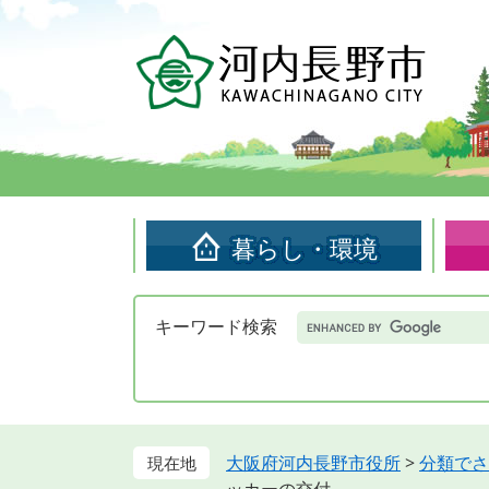
ペ
メ
ー
ニ
ジ
ュ
の
ー
先
を
頭
飛
で
ば
す。
し
て
暮らし・環境
本
文
へ
Google
キーワード検索
カ
ス
タ
ム
検
索
大阪府河内長野市役所
>
分類でさ