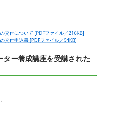
について [PDFファイル／216KB]
付申込書 [PDFファイル／94KB]
ター養成講座を受講された
た。