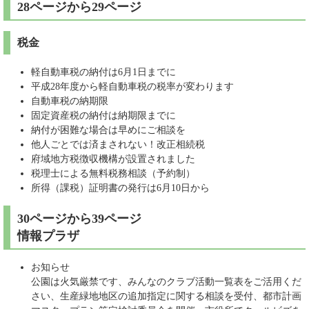
28ページから29ページ
税金
軽自動車税の納付は6月1日までに
平成28年度から軽自動車税の税率が変わります
自動車税の納期限
固定資産税の納付は納期限までに
納付が困難な場合は早めにご相談を
他人ごとでは済まされない！改正相続税
府域地方税徴収機構が設置されました
税理士による無料税務相談（予約制）
所得（課税）証明書の発行は6月10日から
30ページから39ページ
情報プラザ
お知らせ
公園は火気厳禁です、みんなのクラブ活動一覧表をご活用くだ
さい、生産緑地地区の追加指定に関する相談を受付、都市計画