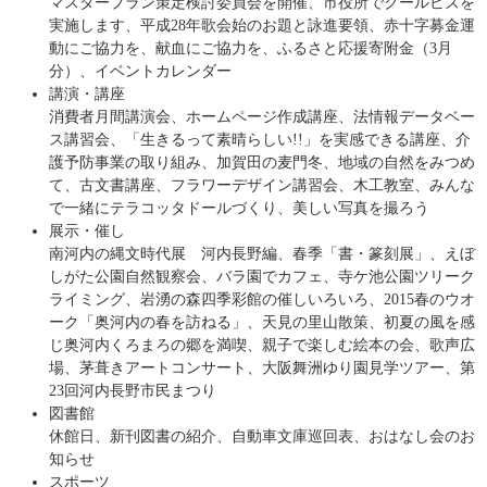
マスタープラン策定検討委員会を開催、市役所でクールビズを
実施します、平成28年歌会始のお題と詠進要領、赤十字募金運
動にご協力を、献血にご協力を、ふるさと応援寄附金（3月
分）、イベントカレンダー
講演・講座
消費者月間講演会、ホームページ作成講座、法情報データベー
ス講習会、「生きるって素晴らしい!!」を実感できる講座、介
護予防事業の取り組み、加賀田の麦門冬、地域の自然をみつめ
て、古文書講座、フラワーデザイン講習会、木工教室、みんな
で一緒にテラコッタドールづくり、美しい写真を撮ろう
展示・催し
南河内の縄文時代展 河内長野編、春季「書・篆刻展」、えぼ
しがた公園自然観察会、バラ園でカフェ、寺ケ池公園ツリーク
ライミング、岩湧の森四季彩館の催しいろいろ、2015春のウオ
ーク「奥河内の春を訪ねる」、天見の里山散策、初夏の風を感
じ奥河内くろまろの郷を満喫、親子で楽しむ絵本の会、歌声広
場、茅葺きアートコンサート、大阪舞洲ゆり園見学ツアー、第
23回河内長野市民まつり
図書館
休館日、新刊図書の紹介、自動車文庫巡回表、おはなし会のお
知らせ
スポーツ