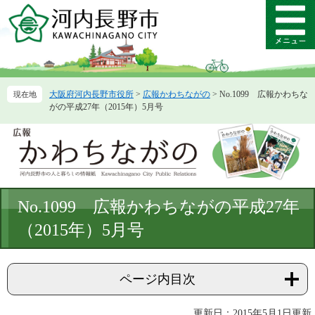
ペ
メ
ー
ニ
メ
ジ
ュ
ニ
の
ー
ュ
先
を
ー
頭
飛
大阪府河内長野市役所
>
広報かわちながの
>
No.1099 広報かわちな
で
ば
がの平成27年（2015年）5月号
す。
し
て
本
文
へ
本
No.1099 広報かわちながの平成27年
文
（2015年）5月号
ページ内目次
更新日：2015年5月1日更新