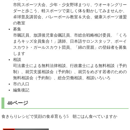
市民スポーツ大会、少年・少女野球まつり、ウオーキングリー
ダーと歩こう、軽スポーツで楽しく体を動かしてみませんか、
卓球普及講習会、バレーボール教室＆大会、健康スポーツ連盟
の教室
募集
市嘱託員、放課後児童会嘱託員、市総合戦略検討委員、「くろ
まろキッズ全員集合！」講師、日本語サロンスタッフ、ボーイ
スカウト・ガールスカウト団員、「綿の里親」の登録者を募集
します
相談
司法書士による無料法律相談、行政書士による無料相談（予約
制）、就労支援相談会（予約制）、就労をめざす若者のための
無料相談会（予約制）、総合労働相談、相談いろいろ
市の人口
編集後記
40ページ
食きらりレシピで笑顔の食卓育もう5 朝ごはん食べていますか