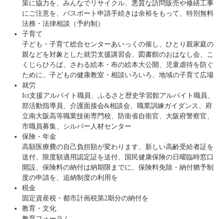
策に協力を、みんなでリサイクル、悪質な訪問販売や修繕工事
にご注意を、パスポート申請手続きは余裕をもって、特別無料
法務・法律相談（予約制）
子育て
子ども・子育て総合センターあいっくの催し、ひとり親家庭の
親などを対象とした就労支援講習会、図書館のおはなし会、こ
くじらひろば、さわる絵本・布の絵本大公開、児童虐待を防ぐ
ために、子どもの健康教室・相談いろいろ、地域の子育て広場
就労
Ict支援アルバイト職員、ふるさと歴史学習館アルバイト職員、
部活動指導員、介護面接会&相談会、職業訓練ガイダンス、府
立南大阪高等職業技術専門校、防衛省自衛官、大阪府警察官、
市職員募集、シルバー人材センター
保険・年金
高額医療費の自己負担額が変わります、新しい高齢受給者証を
送付、限度額適用認定証を送付、国民健康保険の日曜臨時窓口
開設、保険料の納付は納期限までに、保険料免除・納付猶予制
度の申請を、追納制度の利用を
税金
固定資産税・都市計画税第2期分の納付を
教育・文化
教育フォーラム