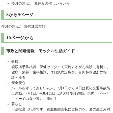
今月の焦点1 夏休みの催しいろいろ
8から9ページ
今月の焦点2 部局運営方針
10ページから
市政と関連情報 モックル生活ガイド
健康
糖尿病予防相談、保健センターで実施するがん検診（有料）、
健康・栄養・歯科相談、休日急病診療所、富田林保健所の相
談・検査
安全安心
ルールを守って楽しい花火、7月1日から31日は夏の交通事故防
止運動、7月1日から8月31日は消火栓愛護運動、焼肉・バーベ
キューでの食中毒にご用心！
暮らし
不法投棄は犯罪です、資源集団回収にご協力を、夏の生ごみ対