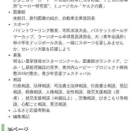
所“ヒーロー研究室”、ミュージカル「ヤエクの森」
図書館
休館日、新刊図書の紹介、自動車文庫巡回表
スポーツ
バトントワーリング教室、市民水泳大会、バスケットボールサ
マーカップ、ラージボール卓球普及講習会、JC（青年会議所）
杯小学生ドッジボール大会、一緒にスポーツを楽しみません
か、セレッソ大阪を応援しよう
募集
明るい選挙啓発ポスターコンクール、図書館ボランティア、ご
み・し尿処理施設の見学、奥河内ムービー・プロジェクト映画
塾2018の塾生、青少年音楽フェスティバル
相談
行政相談、法律相談、司法書士法律相談、行政書士相談、登記
相談、税務相談、人権相談、女性相談、就労支援相談（若
者）、就労支援相談（40歳以上）、労働相談、ひきこもり等相
談、心配ごと相談、育児相談
ふるさと応援寄附金
編集後記
36ページ