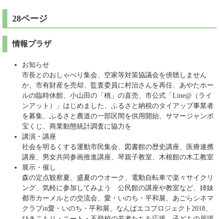
28ページ
情報プラザ
お知らせ
市長とのおしゃべり集会、空家等対策協議会を傍聴しません
か、市有財産を売却、監査委員に村治さんを再任、あやたホー
ルの臨時休館、小山田の「桃」の直売、市公式「Line@（ライ
ンアット）」はじめました、ふるさと納税のタイアップ事業者
を募集、ふるさと農道の一部区間を供用開始、サマージャンボ
宝くじ、商業動態統計調査に協力を
講演・講座
社会を明るくする運動市民集会、図書館の歴史講座、医療連携
講座、男女共同参画推進講座、琴親子教室、木根館の木工教室
展示・催し
森の定点観察夏、盛夏のウオーク、電動自転車で楽々サイクリ
ング、気軽に参加してみよう 公民館の講座や教室など、姉妹
都市カーメルとの交流会、愛・いのち・平和展、あごらシネマ
クラブin愛・いのち・平和展、なんばエコプロジェクト2018、
ひきこもり・ニート・不登校の若者たちを応援、子どもの居場