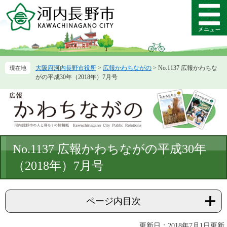
ペ
メ
ー
ニ
メ
ジ
ュ
ニ
の
ー
ュ
先
を
ー
頭
飛
大阪府河内長野市役所
>
広報かわちながの
>
No.1137 広報かわちな
で
ば
がの平成30年（2018年）7月号
す。
し
て
本
文
へ
本
No.1137 広報かわちながの平成30年
文
（2018年）7月号
ページ内目次
更新日：2018年7月1日更新