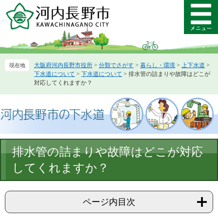
ペ
メ
ー
ニ
メ
ジ
ュ
ニ
の
ー
ュ
先
を
ー
頭
飛
大阪府河内長野市役所
>
分類でさがす
>
暮らし・環境
>
上下水道
>
で
ば
下水道について
>
下水道について
>
排水管の詰まりや故障はどこが
す。
し
対応してくれますか？
て
本
文
へ
本
排水管の詰まりや故障はどこが対応
文
してくれますか？
ページ内目次