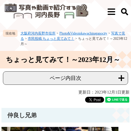
ペ
メ
ー
ニ
メ
検
ジ
ュ
ニ
索
の
ー
ュ
先
を
ー
大阪府河内長野市役所
>
Photo&Videoinkawachinaganocity
>
写真で見
頭
飛
る
>
市民投稿 ちょっと見てみて！
>
ちょっと見てみて！～2023年12
で
ば
月～
す。
し
て
本
ちょっと見てみて！～2023年12月～
本
文
文
へ
ページ内目次
更新日：2023年12月1日更新
仲良し兄弟