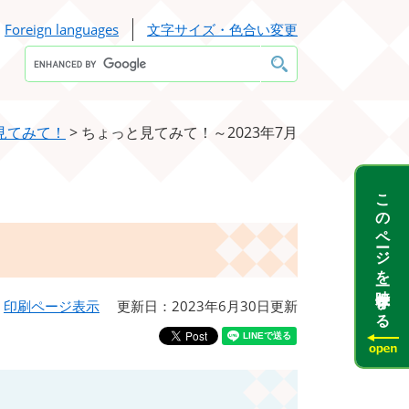
Foreign languages
文字サイズ・色合い変更
Google
カ
ス
タ
ム
検
見てみて！
>
ちょっと見てみて！～2023年7月
索
このページを一時保存する
印刷ページ表示
更新日：2023年6月30日更新