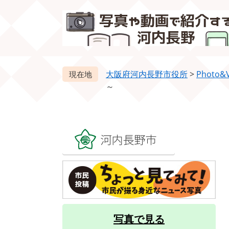
ペ
メ
ー
ニ
ジ
ュ
の
ー
先
を
頭
飛
大阪府河内長野市役所
>
Photo&V
で
ば
～
す。
し
て
本
文
へ
写真で見る