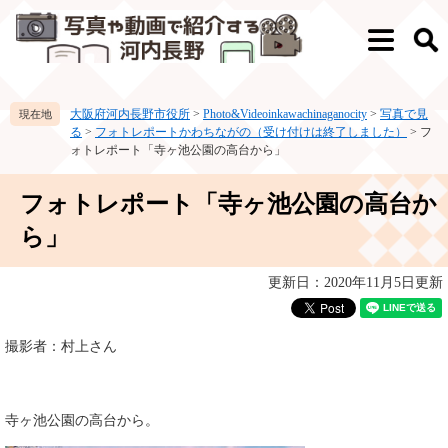
ペ
メ
ー
ニ
メ
検
ジ
ュ
ニ
索
の
ー
ュ
先
を
ー
大阪府河内長野市役所
>
Photo&Videoinkawachinaganocity
>
写真で見
頭
飛
る
>
フォトレポートかわちながの（受け付けは終了しました）
>
フ
で
ば
ォトレポート「寺ヶ池公園の高台から」
す。
し
て
本
フォトレポート「寺ヶ池公園の高台か
本
文
文
ら」
へ
更新日：2020年11月5日更新
撮影者：村上さん
寺ヶ池公園の高台から。