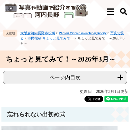
ペ
メ
ー
ニ
メ
検
ジ
ュ
ニ
索
の
ー
ュ
先
を
ー
大阪府河内長野市役所
>
Photo&Videoinkawachinaganocity
>
写真で見
頭
飛
る
>
市民投稿 ちょっと見てみて！
>
ちょっと見てみて！～2026年3
で
ば
月～
す。
し
て
本
ちょっと見てみて！～2026年3月～
本
文
文
へ
ページ内目次
更新日：2026年3月1日更新
忘れられない出初め式